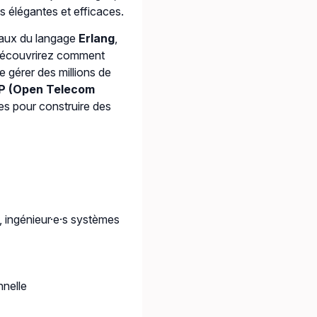
s élégantes et efficaces.
taux du langage
Erlang
,
 découvrirez comment
 gérer des millions de
P (Open Telecom
ues pour construire des
s, ingénieur·e·s systèmes
nnelle