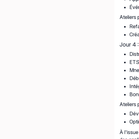
Évén
Ateliers 
Refa
Créa
Jour 4 
Dist
ETS
Mnes
Débo
Inté
Bonn
Ateliers 
Déve
Opti
À l'issu