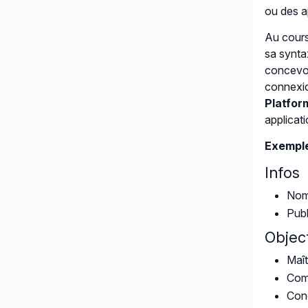
ou des a
Au cours
sa synta
concevoi
connexio
Platfor
applicat
Exemple
Infos
Nomb
Publ
Object
Maît
Comp
Conc