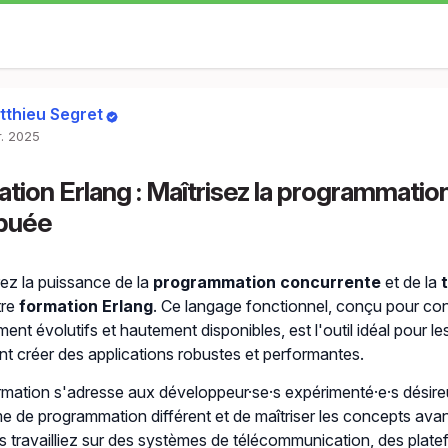
tthieu Segret
r. 2025
tion Erlang : Maîtrisez la programmatio
ibuée
z la puissance de la
programmation concurrente
et de la
tre
formation Erlang
. Ce langage fonctionnel, conçu pour co
nt évolutifs et hautement disponibles, est l'outil idéal pour l
nt créer des applications robustes et performantes.
rmation s'adresse aux développeur·se·s expérimenté·e·s désire
e de programmation différent et de maîtriser les concepts ava
 travailliez sur des systèmes de télécommunication, des platef