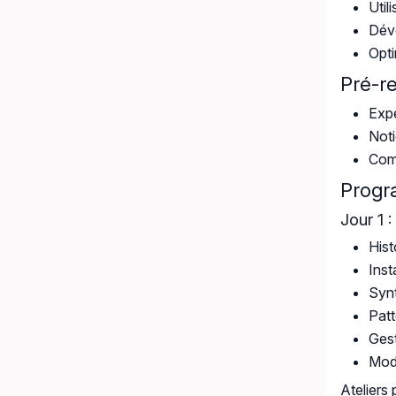
Util
Déve
Opti
Pré-r
Expé
Noti
Comp
Prog
Jour 1 
Hist
Inst
Synt
Patt
Gest
Modu
Ateliers 