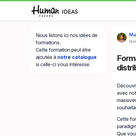
Ma
Nous listons ici nos idées de
fév
formations.
Cette formation peut être
Forma
ajoutée à
notre catalogue
si celle-ci vous intéresse.
distr
Découvre
avec no
massiveme
souhaita
Cette fo
paradigm
Que vous