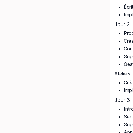
Écri
Impl
Jour 2 
Proc
Créa
Com
Supe
Gest
Ateliers 
Créa
Impl
Jour 3 
Intr
Serv
Supe
App