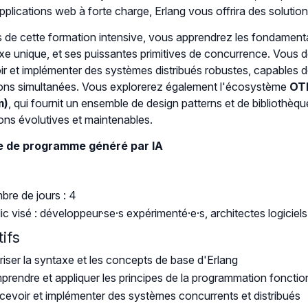
pplications web à forte charge, Erlang vous offrira des solution
 de cette formation intensive, vous apprendrez les fondamen
xe unique, et ses puissantes primitives de concurrence. Vous
r et implémenter des systèmes distribués robustes, capables de
ns simultanées. Vous explorerez également l'écosystème
OT
m)
, qui fournit un ensemble de design patterns et de bibliothèq
ions évolutives et maintenables.
 de programme généré par IA
re de jours : 4
ic visé : développeur·se·s expérimenté·e·s, architectes logiciel
ifs
riser la syntaxe et les concepts de base d'Erlang
rendre et appliquer les principes de la programmation fonctio
evoir et implémenter des systèmes concurrents et distribués