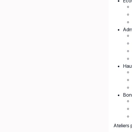
Éco
Admi
Haut
Bonn
Ateliers 