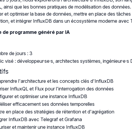
L
, ainsi que les bonnes pratiques de modélisation des donnée
er et optimiser la base de données, mettre en place des tâches 
tion, et intégrer InfluxDB dans un écosystème moderne avec T
 de programme généré par IA
re de jours : 3
ic visé : développeur·se·s, architectes systèmes, ingénieur·e·
ifs
rendre l'architecture et les concepts clés d'InfluxDB
riser InfluxQL et Flux pour l'interrogation des données
igurer et optimiser une instance InfluxDB
liser efficacement ses données temporelles
re en place des stratégies de rétention et d'agrégation
grer InfluxDB avec Telegraf et Grafana
riser et maintenir une instance InfluxDB