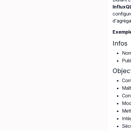
InfluxQ
configur
d'agréga
Exemple
Infos
Nomb
Publ
Object
Comp
Maît
Conf
Modé
Mett
Inté
Sécu