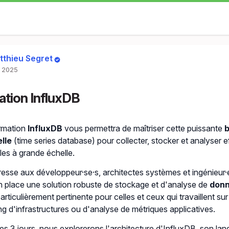
tthieu Segret
. 2025
tion InfluxDB
rmation
InfluxDB
vous permettra de maîtriser cette puissante
b
lle
(time series database) pour collecter, stocker et analyser
les à grande échelle.
dresse aux développeur·se·s, architectes systèmes et ingénieur
n place une solution robuste de stockage et d'analyse de
donn
particulièrement pertinente pour celles et ceux qui travaillent su
ng d'infrastructures ou d'analyse de métriques applicatives.
es 3 jours, nous explorerons l'architecture d'InfluxDB, son la