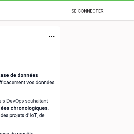
SE CONNECTER
ase de données
 efficacement vos données
·e·s DevOps souhaitant
ées chronologiques
.
r des projets d'IoT, de
ngage de requête