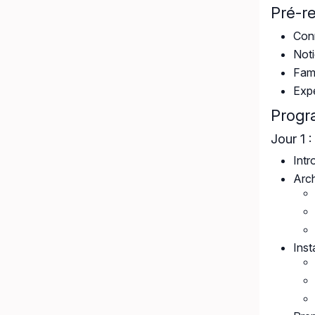
Pré-r
Con
Not
Fami
Exp
Prog
Jour 1 
Intr
Arch
Inst