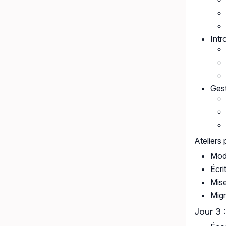
Intr
Ges
Ateliers 
Modé
Écri
Mise
Migr
Jour 3 