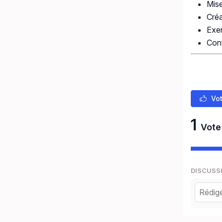
Mise
Créa
Exer
Conf
Vot
1
Vote
DISCUSS