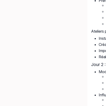
Prem
Ateliers 
Inst
Créa
Impo
Réal
Jour 2 
Mod
Infl