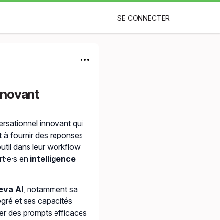
SE CONNECTER
innovant
versationnel innovant qui
t à fournir des réponses
outil dans leur workflow
rt·e·s en
intelligence
eva AI
, notamment sa
gré et ses capacités
er des prompts efficaces