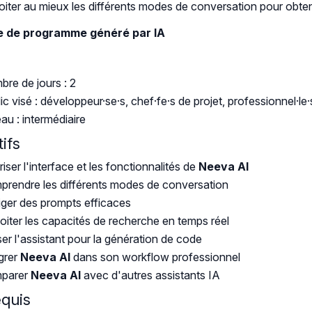
loiter au mieux les différents modes de conversation pour obten
 de programme généré par IA
re de jours : 2
ic visé : développeur·se·s, chef·fe·s de projet, professionnel·l
au : intermédiaire
ifs
riser l'interface et les fonctionnalités de
Neeva AI
rendre les différents modes de conversation
ger des prompts efficaces
oiter les capacités de recherche en temps réel
iser l'assistant pour la génération de code
grer
Neeva AI
dans son workflow professionnel
parer
Neeva AI
avec d'autres assistants IA
equis