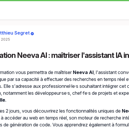
tthieu Segret
. 2025
tion Neeva AI : maîtriser l'assistant IA 
rmation vous permettra de maîtriser
Neeva AI
, l'assistant con
ngue par sa capacité à effectuer des recherches en temps réel e
 Elle s'adresse aux professionnel·le·s souhaitant intégrer cet 
n, notamment les développeur·se·s, chef·fe·s de projets et expe
lle
.
es 2 jours, vous découvrirez les fonctionnalités uniques de
Ne
 à accéder au web en temps réel, son moteur de recherche inté
 de génération de code. Vous apprendrez également à formul