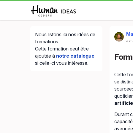
Ma
Nous listons ici nos idées de
avr
formations.
Cette formation peut être
Forma
ajoutée à
notre catalogue
si celle-ci vous intéresse.
Cette fo
se disti
sourcées.
quotidie
artificie
Durant c
capacité
avancées