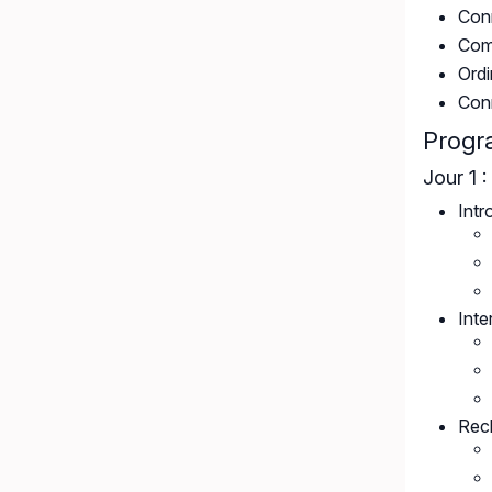
Con
Com
Ordi
Conn
Prog
Jour 1 
Intr
Inte
Rech