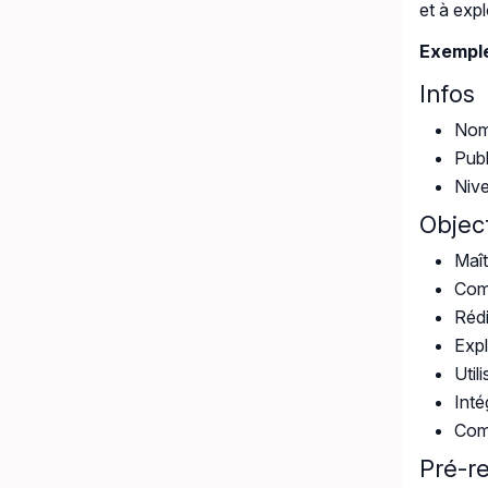
et à exp
Exemple
Infos
Nomb
Publ
Nive
Object
Maît
Comp
Rédi
Expl
Util
Inté
Com
Pré-r