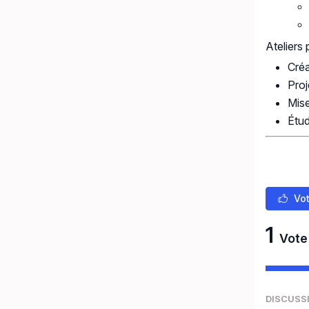
Ateliers 
Cré
Proj
Mise
Étud
Vot
1
Vote
DISCUSS