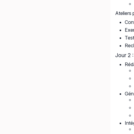
Ateliers 
Conf
Exer
Test
Rech
Jour 2 
Réda
Gén
Inté