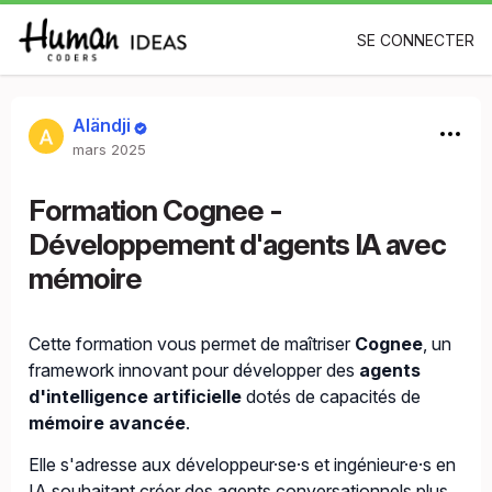
SE CONNECTER
Aländji
mars 2025
Formation Cognee -
Développement d'agents IA avec
mémoire
Cette formation vous permet de maîtriser
Cognee
, un
framework innovant pour développer des
agents
d'intelligence artificielle
dotés de capacités de
mémoire avancée
.
Elle s'adresse aux développeur·se·s et ingénieur·e·s en
IA souhaitant créer des agents conversationnels plus