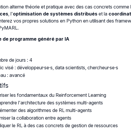
tion alterne théorie et pratique avec des cas concrets comme 
rces
, l'
optimisation de systèmes distribués
et la
coordinat
terez vos propres solutions en Python en utilisant des fra
t PyMARL.
 de programme généré par IA
re de jours : 4
ic visé : développeur·se·s, data scientists, chercheur·se·s
au : avancé
ifs
riser les fondamentaux du Reinforcement Learning
rendre l'architecture des systèmes multi-agents
émenter des algorithmes de RL multi-agents
miser la collaboration entre agents
iquer le RL à des cas concrets de gestion de ressources