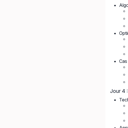
Algo
Opti
Cas 
Jour 4 
Tec
Appl