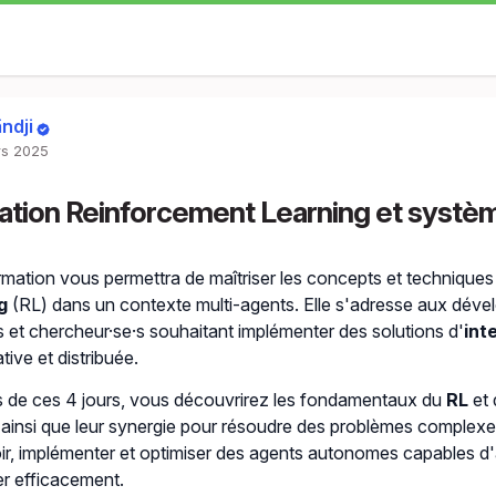
ndji
s 2025
tion Reinforcement Learning et systè
rmation vous permettra de maîtriser les concepts et technique
g
(RL) dans un contexte multi-agents. Elle s'adresse aux dével
ts et chercheur·se·s souhaitant implémenter des solutions d'
inte
tive et distribuée.
 de ces 4 jours, vous découvrirez les fondamentaux du
RL
et
, ainsi que leur synergie pour résoudre des problèmes complex
r, implémenter et optimiser des agents autonomes capables d'
er efficacement.