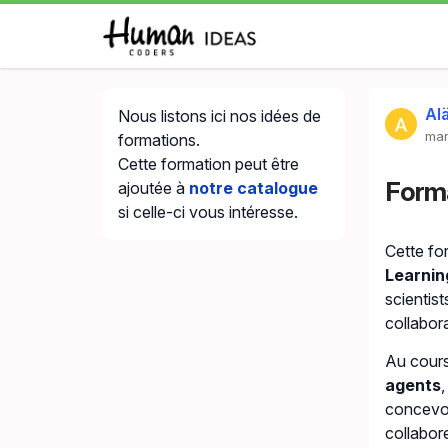
Alä
Nous listons ici nos idées de
mar
formations.
Cette formation peut être
Forma
ajoutée à
notre catalogue
si celle-ci vous intéresse.
Cette fo
Learnin
scientis
collabora
Au cours
agents
concevoi
collabor