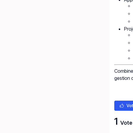
Proj
Combiner
gestion 
Vot
1
Vote