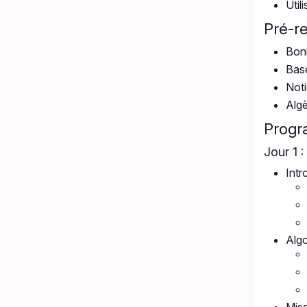
Util
Pré-r
Bon
Base
Noti
Algè
Prog
Jour 1 
Intr
Alg