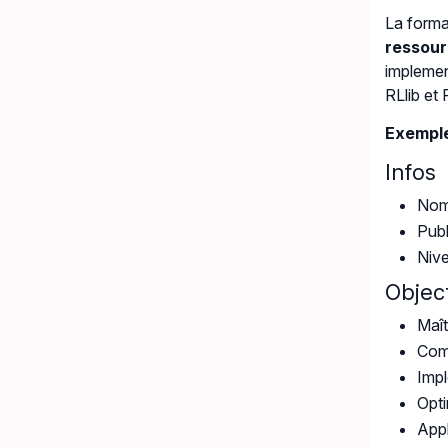
La forma
ressou
implemen
RLlib e
Exemple
Infos
Nomb
Publ
Nive
Object
Maît
Comp
Impl
Opti
Appl