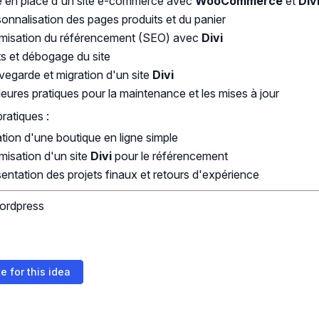
 en place d'un site e-commerce avec
WooCommerce
et
Div
onnalisation des pages produits et du panier
imisation du référencement (SEO) avec
Divi
s et débogage du site
egarde et migration d'un site
Divi
leures pratiques pour la maintenance et les mises à jour
pratiques :
tion d'une boutique en ligne simple
misation d'un site
Divi
pour le référencement
entation des projets finaux et retours d'expérience
ordpress
e for this idea