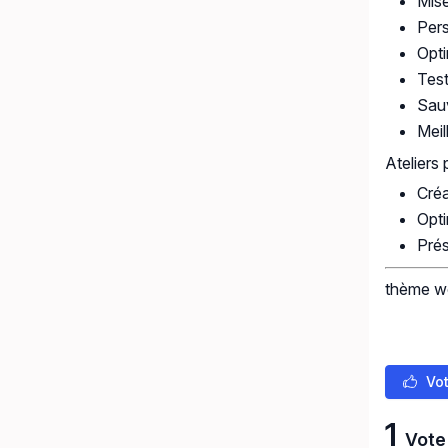
Mise
Pers
Opt
Test
Sauv
Meil
Ateliers 
Créa
Opti
Prés
thème w
Vot
1
Vote