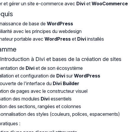
r et gérer un site e-commerce avec
Divi
et
WooCommerce
equis
naissance de base de
WordPress
liarité avec les principes du webdesign
nateur portable avec
WordPress
et
Divi
installés
ramme
 Introduction à Divi et bases de la création de sites
sentation de
Divi
et de son écosystème
allation et configuration de
Divi
sur
WordPress
uverte de l'interface du
Divi Builder
tion de pages avec le constructeur visuel
isation des modules
Divi
essentiels
ion des sections, rangées et colonnes
onnalisation des styles (couleurs, polices, espacements)
pratiques :