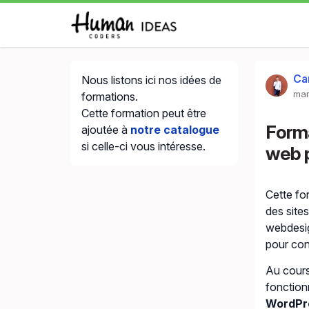
Ca
Nous listons ici nos idées de
mar
formations.
Cette formation peut être
Forma
ajoutée à
notre catalogue
si celle-ci vous intéresse.
web p
Cette fo
des site
webdesig
pour con
Au cours
fonction
WordPr