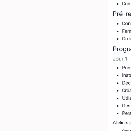
Crée
Pré-r
Con
Fami
Ordi
Prog
Jour 1 :
Pré
Inst
Déco
Créa
Util
Gest
Pers
Ateliers 