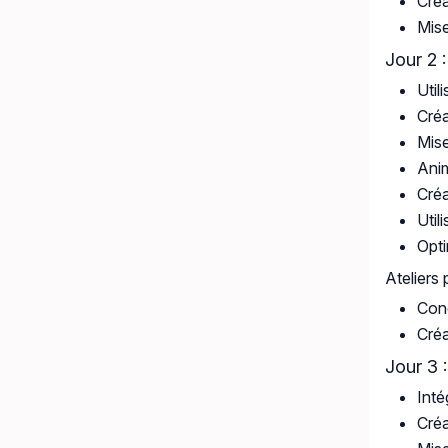
Créa
Mise
Jour 2 
Util
Créa
Mise
Anim
Créa
Util
Opti
Ateliers 
Conc
Créa
Jour 3 
Inté
Créa