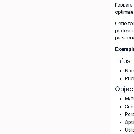
l'apparen
optimale
Cette fo
professi
personna
Exemple
Infos
Nomb
Publ
Object
Maît
Crée
Pers
Opti
Util