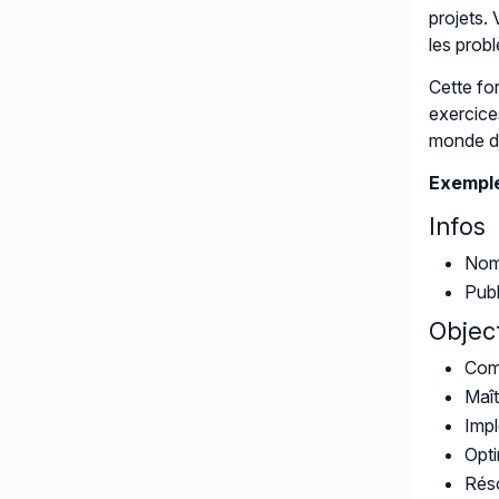
projets. 
les probl
Cette fo
exercice
monde d
Exemple
Infos
Nomb
Publ
Object
Comp
Maît
Impl
Opti
Réso