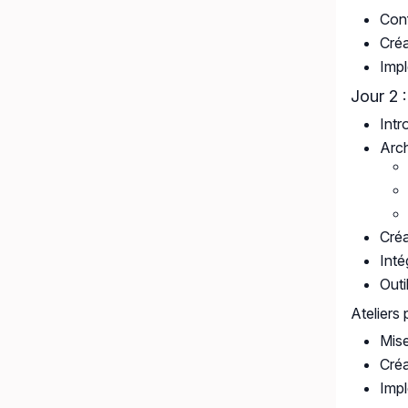
Conf
Créa
Impl
Jour 2
Int
Arc
Créa
Int
Outi
Ateliers 
Mise
Créa
Impl