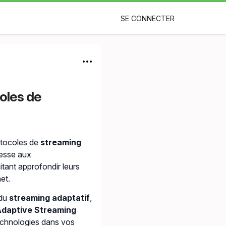
SE CONNECTER
coles de
otocoles de
streaming
dresse aux
itant approfondir leurs
et.
 du
streaming adaptatif
,
daptive Streaming
technologies dans vos