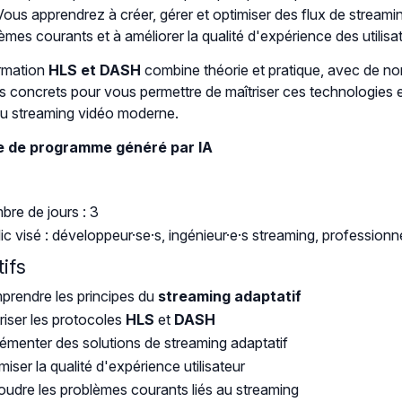
Vous apprendrez à créer, gérer et optimiser des flux de streami
èmes courants et à améliorer la qualité d'expérience des utilisat
rmation
HLS et DASH
combine théorie et pratique, avec de no
s concrets pour vous permettre de maîtriser ces technologies e
u streaming vidéo moderne.
 de programme généré par IA
re de jours : 3
ic visé : développeur·se·s, ingénieur·e·s streaming, professionnel
ifs
rendre les principes du
streaming adaptatif
riser les protocoles
HLS
et
DASH
émenter des solutions de streaming adaptatif
miser la qualité d'expérience utilisateur
udre les problèmes courants liés au streaming