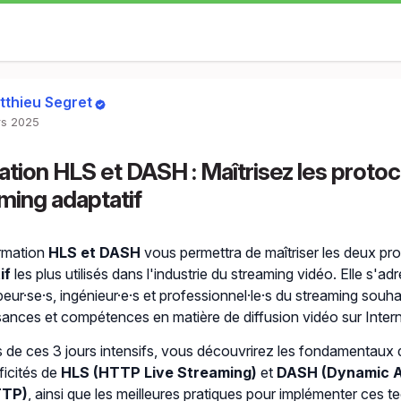
tthieu Segret
s 2025
tion HLS et DASH : Maîtrisez les proto
ming adaptatif
rmation
HLS et DASH
vous permettra de maîtriser les deux pr
if
les plus utilisés dans l'industrie du streaming vidéo. Elle s'a
eur·se·s, ingénieur·e·s et professionnel·le·s du streaming souha
ances et compétences en matière de diffusion vidéo sur Intern
 de ces 3 jours intensifs, vous découvrirez les fondamentaux
ficités de
HLS (HTTP Live Streaming)
et
DASH (Dynamic A
TTP)
, ainsi que les meilleures pratiques pour implémenter ces 