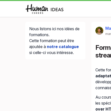
Ma
Nous listons ici nos idées de
mar
formations.
Cette formation peut être
Forma
ajoutée à
notre catalogue
si celle-ci vous intéresse.
strea
Cette fo
adaptat
développ
connaiss
Au cours
les spéci
over H