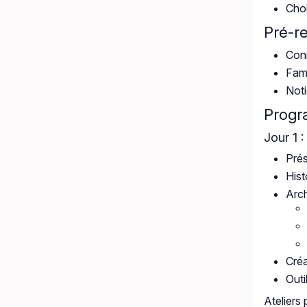
Choi
Pré-r
Con
Fami
Noti
Prog
Jour 1 
Pré
Hist
Arch
Créa
Outi
Ateliers 