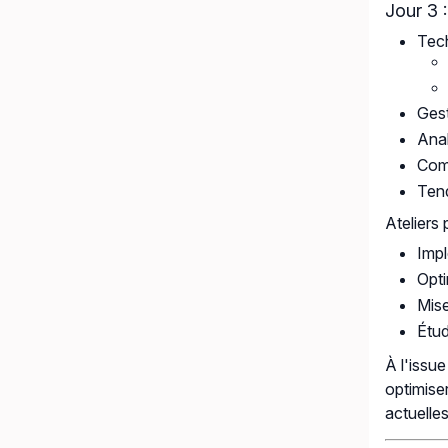
Jour 3 
Tec
Gest
Anal
Comp
Tend
Ateliers 
Impl
Opti
Mise
Étud
À l'issu
optimise
actuelles