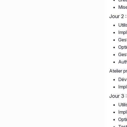
Mise
Jour 2 
Util
Imp
Gest
Opti
Gest
Auth
Atelier p
Déve
Impl
Jour 3 
Util
Imp
Opt
Test