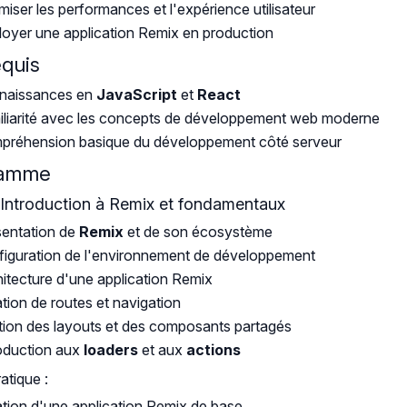
miser les performances et l'expérience utilisateur
oyer une application Remix en production
equis
naissances en
JavaScript
et
React
liarité avec les concepts de développement web moderne
préhension basique du développement côté serveur
ramme
: Introduction à Remix et fondamentaux
sentation de
Remix
et de son écosystème
iguration de l'environnement de développement
itecture d'une application Remix
tion de routes et navigation
ion des layouts et des composants partagés
oduction aux
loaders
et aux
actions
ratique :
tion d'une application Remix de base