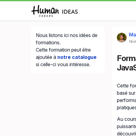
Ma
Nous listons ici nos idées de
fév
formations.
Cette formation peut être
Forma
ajoutée à
notre catalogue
si celle-ci vous intéresse.
Java
Cette fo
basé su
performan
pratique
Au cours
puissant
découvri