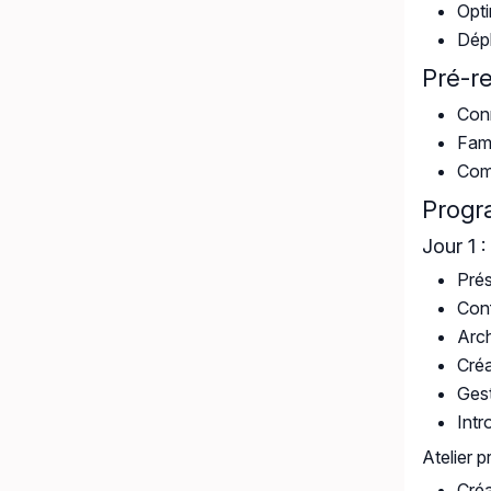
Opti
Dépl
Pré-r
Con
Fami
Com
Prog
Jour 1 
Pré
Conf
Arch
Créa
Gest
Intr
Atelier p
Créa