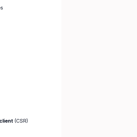
es
client
(CSR)