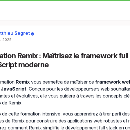
tthieu Segret
r. 2025
tion Remix : Maîtrisez le framework full
Script moderne
rmation
Remix
vous permettra de maîtriser ce
framework web 
r
JavaScript
. Conçue pour les développeur·se·s web souhaitan
tes et évolutives, elle vous guidera à travers les concepts clés
s de Remix.
 de cette formation intensive, vous apprendrez à tirer parti des
es de Remix pour construire des applications web robustes et 
rez comment Remix simplifie le développement full stack en unif