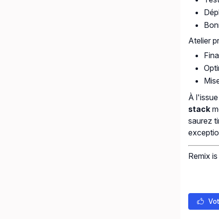
Dépl
Bonn
Atelier p
Fina
Opti
Mise
À l'issu
stack
mo
saurez ti
exceptio
Remix is
Vot