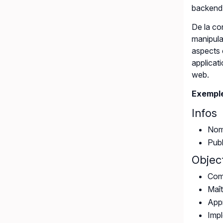
backend,
De la con
manipula
aspects 
applicat
web.
Exemple
Infos
Nomb
Publ
Object
Comp
Maît
Appr
Impl