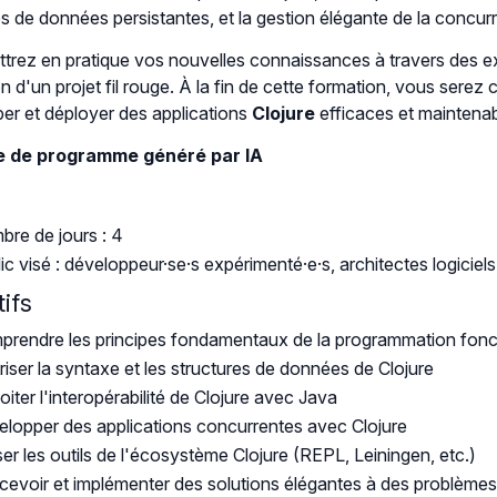
es de données persistantes, et la gestion élégante de la concur
trez en pratique vos nouvelles connaissances à travers des ex
on d'un projet fil rouge. À la fin de cette formation, vous serez
er et déployer des applications
Clojure
efficaces et maintenab
 de programme généré par IA
re de jours : 4
ic visé : développeur·se·s expérimenté·e·s, architectes logiciels
ifs
rendre les principes fondamentaux de la programmation fonct
riser la syntaxe et les structures de données de Clojure
oiter l'interopérabilité de Clojure avec Java
lopper des applications concurrentes avec Clojure
iser les outils de l'écosystème Clojure (REPL, Leiningen, etc.)
evoir et implémenter des solutions élégantes à des problème