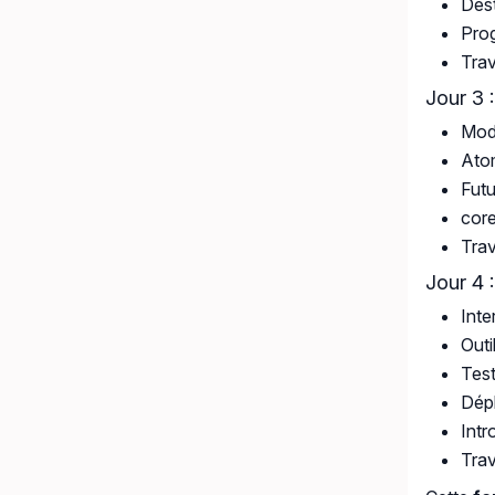
Dest
Prog
Trav
Jour 3 
Modè
Atom
Futu
cor
Trav
Jour 4 
Inte
Outi
Test
Dépl
Intr
Trav