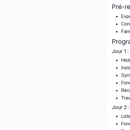
Pré-r
Expé
Conn
Fami
Prog
Jour 1 
Hist
Inst
Synt
Fonc
Récu
Trav
Jour 2 
List
Fonc