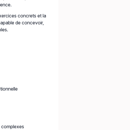
rence.
ercices concrets et la
 capable de concevoir,
les.
ionnelle
s complexes