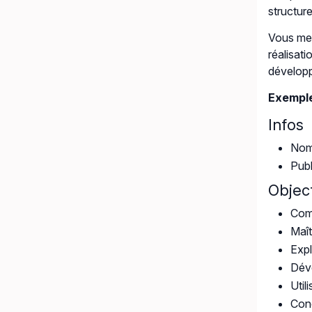
structur
Vous met
réalisati
développ
Exemple
Infos
Nomb
Publ
Object
Comp
Maît
Expl
Déve
Util
Conc