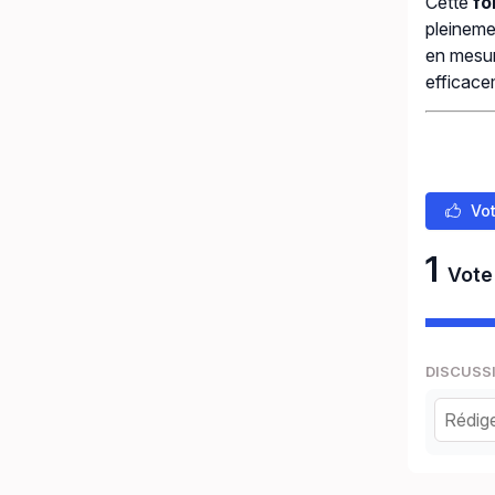
Cette
fo
pleineme
en mesur
efficace
Vot
1
Vote
DISCUSS