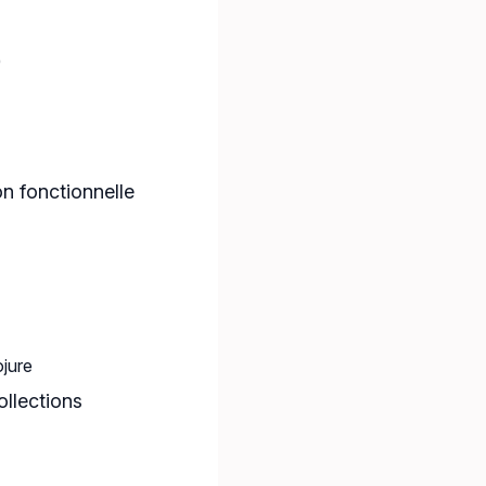
)
on fonctionnelle
ojure
ollections