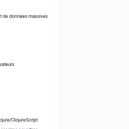
ent de données massives
sateurs
ojure/ClojureScript